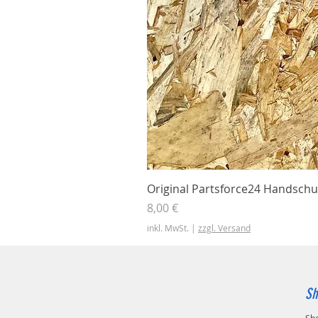
Original Partsforce24 Handschu
Preis
8,00 €
inkl. MwSt.
|
zzgl. Versand
Sh