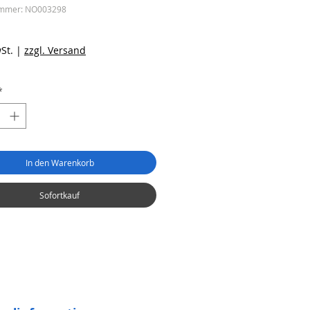
ummer: NO003298
reis
St.
|
zzgl. Versand
*
In den Warenkorb
Sofortkauf