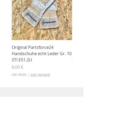
Original Partsforce24
000 03 016 00 Stützrolle
Handschuhe echt Leder Gr. 10
mit Gummimantel
STI E51.2U
WÜHLMAUS Original
000.03.016.00
Preis
8,00 €
Preis
46,50 €
inkl. MwSt.
|
zzgl. Versand
inkl. MwSt.
Shop
Shop
Sonderangebote