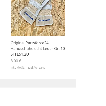
Original Partsforce24
000 03 016 00 Stützrolle
Handschuhe echt Leder Gr. 10
mit Gummimantel
STI E51.2U
WÜHLMAUS Original
000.03.016.00
Preis
8,00 €
Preis
46,50 €
inkl. MwSt.
|
zzgl. Versand
inkl. MwSt.
Shop
Shop
Sonderangebote