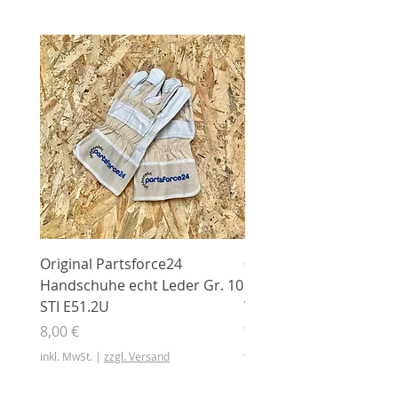
Original Partsforce24
000 03 016 00 Stützrolle
Handschuhe echt Leder Gr. 10
mit Gummimantel
STI E51.2U
WÜHLMAUS Original
000.03.016.00
Preis
8,00 €
Preis
46,50 €
inkl. MwSt.
|
zzgl. Versand
inkl. MwSt.