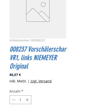
Artikelnummer: NO008237
008237 Vorschälerschar
VR1, links NIEMEYER
Original
Preis
86,07 €
inkl. MwSt.
|
zzgl. Versand
Anzahl
*