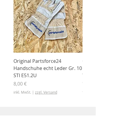
Original Partsforce24
000 03 016 00 Stützrolle
Handschuhe echt Leder Gr. 10
mit Gummimantel
STI E51.2U
WÜHLMAUS Original
000.03.016.00
Preis
8,00 €
Preis
46,50 €
inkl. MwSt.
|
zzgl. Versand
inkl. MwSt.
Shop
Shop