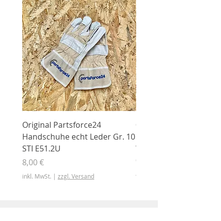
Original Partsforce24
000 03 016 00 Stützrolle
Handschuhe echt Leder Gr. 10
mit Gummimantel
STI E51.2U
WÜHLMAUS Original
000.03.016.00
Preis
8,00 €
Preis
46,50 €
inkl. MwSt.
|
zzgl. Versand
inkl. MwSt.