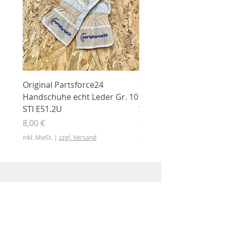
Original Partsforce24
000 03 016 00 Stützrolle
Handschuhe echt Leder Gr. 10
mit Gummimantel
STI E51.2U
WÜHLMAUS Original
000.03.016.00
Preis
8,00 €
Preis
46,50 €
inkl. MwSt.
|
zzgl. Versand
inkl. MwSt.
Shop
Shop
Sonderangebote