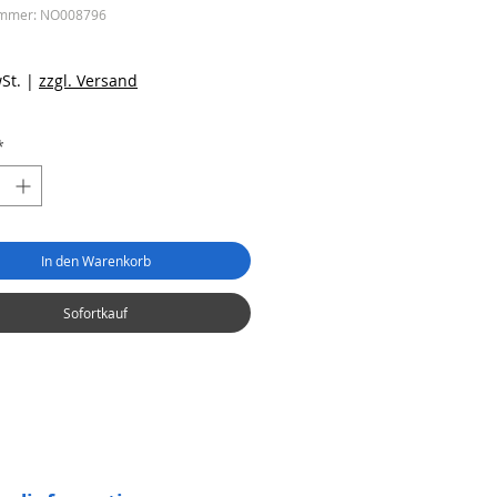
ummer: NO008796
eis
St.
|
zzgl. Versand
*
In den Warenkorb
Sofortkauf