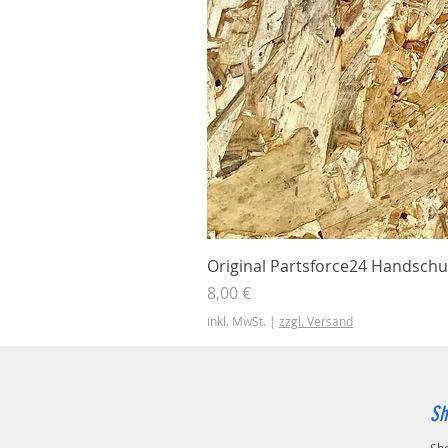
Original Partsforce24 Handschu
Preis
8,00 €
inkl. MwSt.
|
zzgl. Versand
Sh