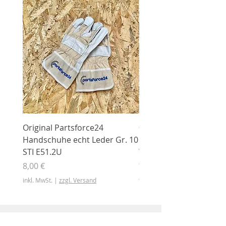
Original Partsforce24
000 03 016 00 Stützrolle
Handschuhe echt Leder Gr. 10
mit Gummimantel
STI E51.2U
WÜHLMAUS Original
000.03.016.00
Preis
8,00 €
Preis
46,50 €
inkl. MwSt.
|
zzgl. Versand
inkl. MwSt.