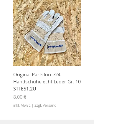
Original Partsforce24
000 03 016 00 Stützrolle
Handschuhe echt Leder Gr. 10
mit Gummimantel
STI E51.2U
WÜHLMAUS Original
000.03.016.00
Preis
8,00 €
Preis
46,50 €
inkl. MwSt.
|
zzgl. Versand
inkl. MwSt.