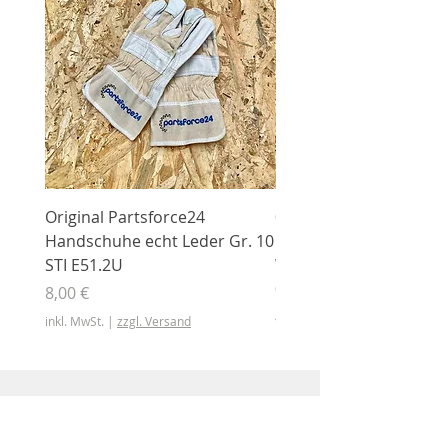
Original Partsforce24
000 03 016 00 Stützrolle
Handschuhe echt Leder Gr. 10
mit Gummimantel
STI E51.2U
WÜHLMAUS Original
000.03.016.00
Preis
8,00 €
Preis
46,50 €
inkl. MwSt.
|
zzgl. Versand
inkl. MwSt.
Shop