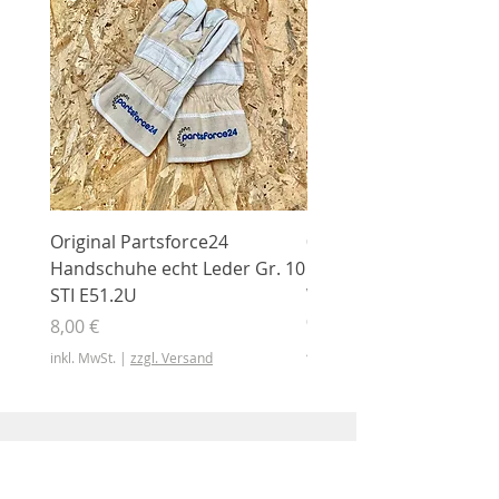
Original Partsforce24
000 03 016 00 Stützrolle
Handschuhe echt Leder Gr. 10
mit Gummimantel
STI E51.2U
WÜHLMAUS Original
000.03.016.00
Preis
8,00 €
Preis
46,50 €
inkl. MwSt.
|
zzgl. Versand
inkl. MwSt.
Shop