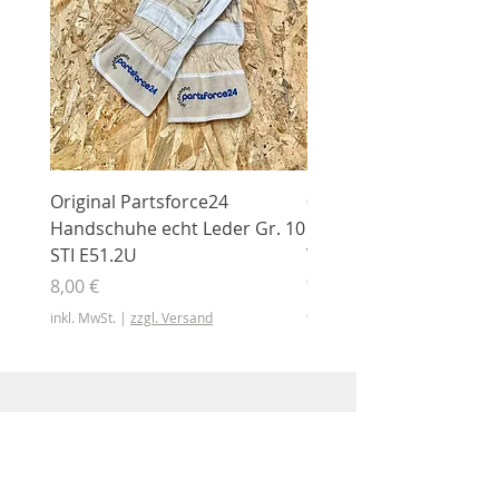
Original Partsforce24
000 03 016 00 Stützrolle
Handschuhe echt Leder Gr. 10
mit Gummimantel
STI E51.2U
WÜHLMAUS Original
000.03.016.00
Preis
8,00 €
Preis
46,50 €
inkl. MwSt.
|
zzgl. Versand
inkl. MwSt.
Shop
Shop
Sonderangebote