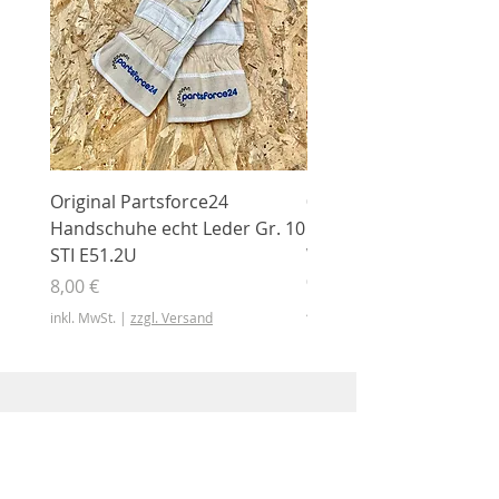
Original Partsforce24
000 03 016 00 Stützrolle
Handschuhe echt Leder Gr. 10
mit Gummimantel
STI E51.2U
WÜHLMAUS Original
000.03.016.00
Preis
8,00 €
Preis
46,50 €
inkl. MwSt.
|
zzgl. Versand
inkl. MwSt.
Shop
Shop
Sonderangebote