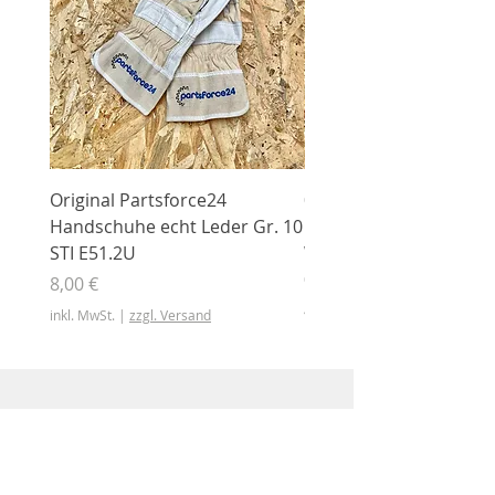
Original Partsforce24
000 03 016 00 Stützrolle
Handschuhe echt Leder Gr. 10
mit Gummimantel
STI E51.2U
WÜHLMAUS Original
000.03.016.00
Preis
8,00 €
Preis
46,50 €
inkl. MwSt.
|
zzgl. Versand
inkl. MwSt.
Shop
Shop
Sonderangebote