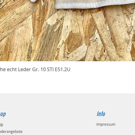
Schnellansicht
he echt Leder Gr. 10 STI E51.2U
op
Info
op
Impressum
nderangebote