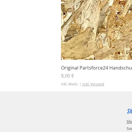
Original Partsforce24 Handschu
Preis
8,00 €
inkl. MwSt.
|
zzgl. Versand
Sh
Sh
So