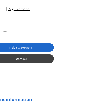
reis
St.
|
zzgl. Versand
*
In den Warenkorb
Sofortkauf
andinformation