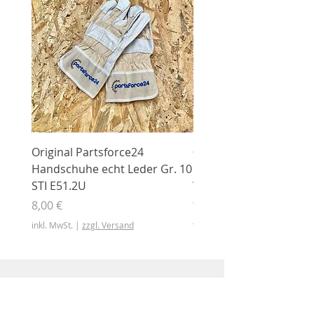
Original Partsforce24
000 03 016 00 Stützrolle
Handschuhe echt Leder Gr. 10
mit Gummimantel
STI E51.2U
WÜHLMAUS Original
000.03.016.00
Preis
8,00 €
Preis
46,50 €
inkl. MwSt.
|
zzgl. Versand
inkl. MwSt.
Shop