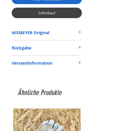
Sofortkauf
NIEMEYER Original
orignal Ersatzteil
Rückgabe
Rückgabe auf eigene Kosten,sofern kein
Versandinformation
Mangel oder ein Versehen unsererseits
vorliegt.
Siehe Versandkostentabelle,ab 1.000 €
Versandkostenfrei
Ähnliche Produkte