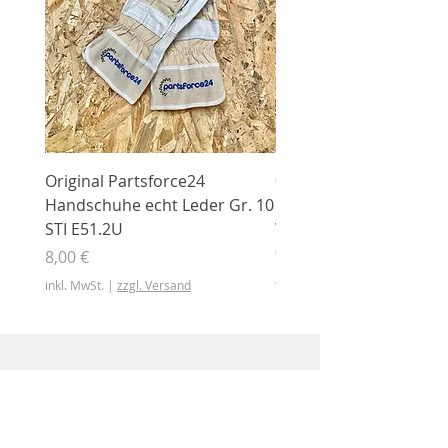
Original Partsforce24
000 03 016 00 Stützrolle
Handschuhe echt Leder Gr. 10
mit Gummimantel
STI E51.2U
WÜHLMAUS Original
000.03.016.00
Preis
8,00 €
Preis
46,50 €
inkl. MwSt.
|
zzgl. Versand
inkl. MwSt.
Shop
Shop
Sonderangebote