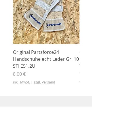
Original Partsforce24
000 03 016 00 Stützrolle
Handschuhe echt Leder Gr. 10
mit Gummimantel
STI E51.2U
WÜHLMAUS Original
000.03.016.00
Preis
8,00 €
Preis
46,50 €
inkl. MwSt.
|
zzgl. Versand
inkl. MwSt.
Shop
Shop
Sonderangebote