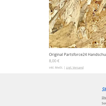
Original Partsforce24 Handschu
Preis
8,00 €
inkl. MwSt.
|
zzgl. Versand
Sh
Sh
So