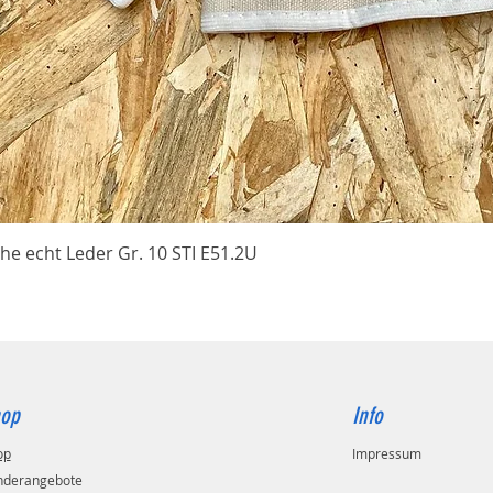
Schnellansicht
he echt Leder Gr. 10 STI E51.2U
op
Info
op
Impressum
nderangebote