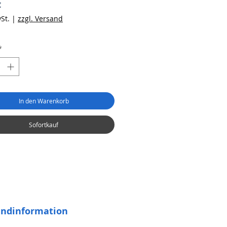
Preis
€
St.
|
zzgl. Versand
*
In den Warenkorb
Sofortkauf
andinformation