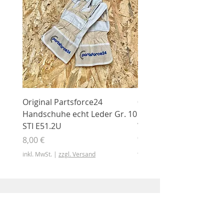
Original Partsforce24
000 03 016 00 Stützrolle
Handschuhe echt Leder Gr. 10
mit Gummimantel
STI E51.2U
WÜHLMAUS Original
000.03.016.00
Preis
8,00 €
Preis
46,50 €
inkl. MwSt.
|
zzgl. Versand
inkl. MwSt.
Shop
Shop