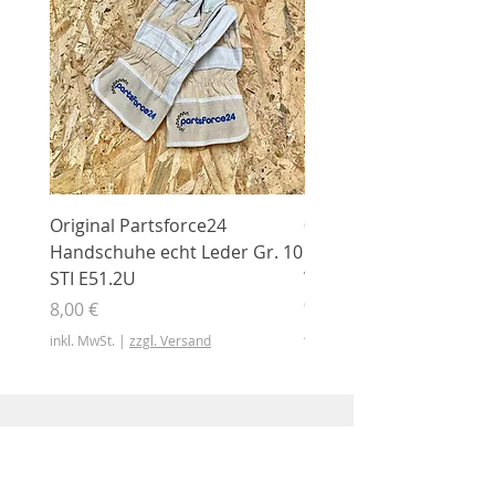
Original Partsforce24
000 03 016 00 Stützrolle
Handschuhe echt Leder Gr. 10
mit Gummimantel
STI E51.2U
WÜHLMAUS Original
000.03.016.00
Preis
8,00 €
Preis
46,50 €
inkl. MwSt.
|
zzgl. Versand
inkl. MwSt.
Shop
Shop