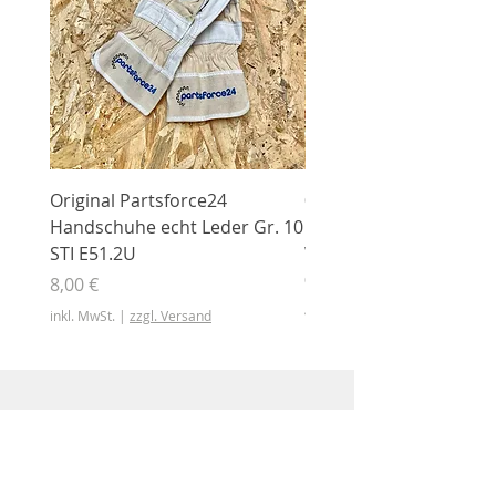
Original Partsforce24
000 03 016 00 Stützrolle
Handschuhe echt Leder Gr. 10
mit Gummimantel
STI E51.2U
WÜHLMAUS Original
000.03.016.00
Preis
8,00 €
Preis
46,50 €
inkl. MwSt.
|
zzgl. Versand
inkl. MwSt.
Shop
Shop
Sonderangebote