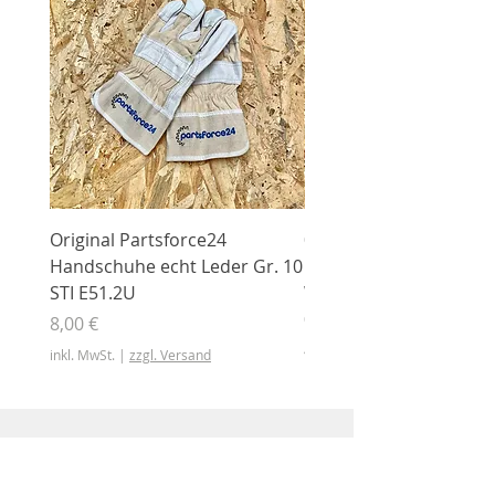
Original Partsforce24
000 03 016 00 Stützrolle
Handschuhe echt Leder Gr. 10
mit Gummimantel
STI E51.2U
WÜHLMAUS Original
000.03.016.00
Preis
8,00 €
Preis
46,50 €
inkl. MwSt.
|
zzgl. Versand
inkl. MwSt.
Shop