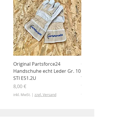
Original Partsforce24
000 03 016 00 Stützrolle
Handschuhe echt Leder Gr. 10
mit Gummimantel
STI E51.2U
WÜHLMAUS Original
000.03.016.00
Preis
8,00 €
Preis
46,50 €
inkl. MwSt.
|
zzgl. Versand
inkl. MwSt.
Shop