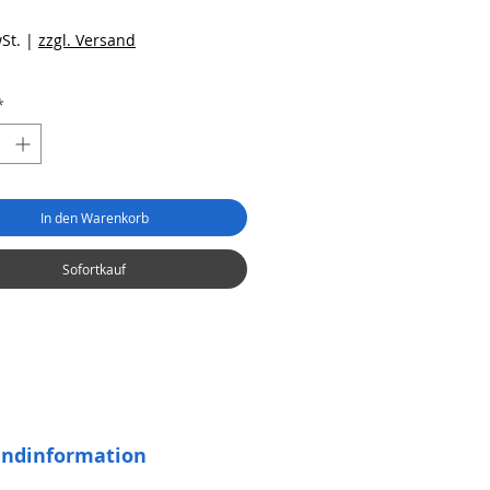
reis
St.
|
zzgl. Versand
*
In den Warenkorb
Sofortkauf
andinformation