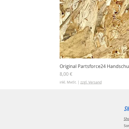
Original Partsforce24 Handschu
Preis
8,00 €
inkl. MwSt.
|
zzgl. Versand
Sh
Sh
So