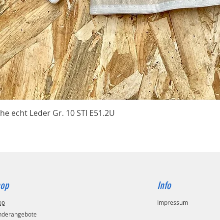
Schnellansicht
he echt Leder Gr. 10 STI E51.2U
op
Info
op
Impressum
nderangebote