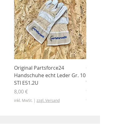
Original Partsforce24
000 03 016 00 Stützrolle
Handschuhe echt Leder Gr. 10
mit Gummimantel
STI E51.2U
WÜHLMAUS Original
000.03.016.00
Preis
8,00 €
Preis
46,50 €
inkl. MwSt.
|
zzgl. Versand
inkl. MwSt.
Shop