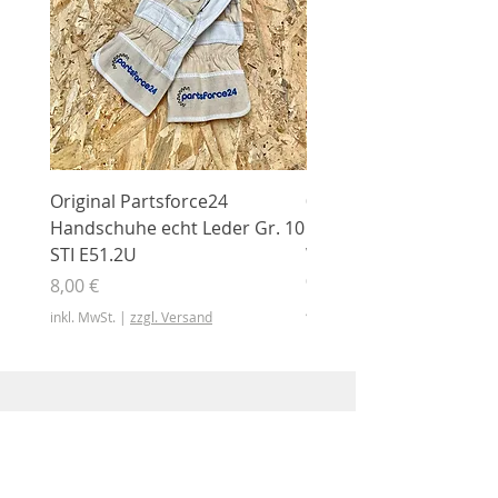
Original Partsforce24
000 03 016 00 Stützrolle
Handschuhe echt Leder Gr. 10
mit Gummimantel
STI E51.2U
WÜHLMAUS Original
000.03.016.00
Preis
8,00 €
Preis
46,50 €
inkl. MwSt.
|
zzgl. Versand
inkl. MwSt.
Shop
Shop
Sonderangebote