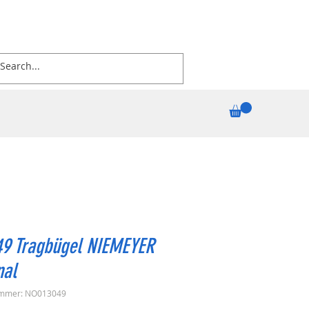
49 Tragbügel NIEMEYER
nal
ummer: NO013049