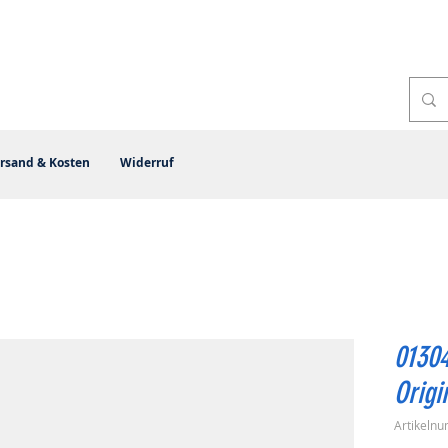
rsand & Kosten
Widerruf
0130
Origi
Artikeln