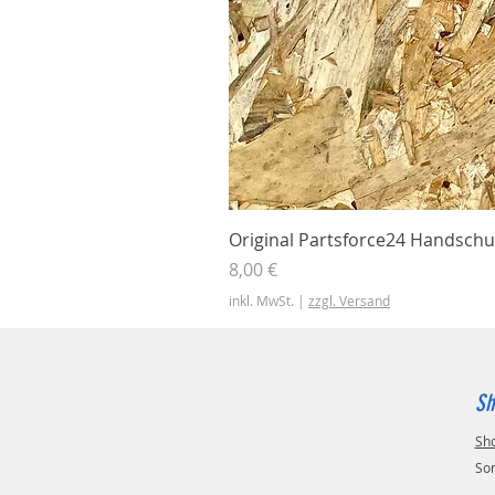
Original Partsforce24 Handschu
Preis
8,00 €
inkl. MwSt.
|
zzgl. Versand
Sh
Sh
So