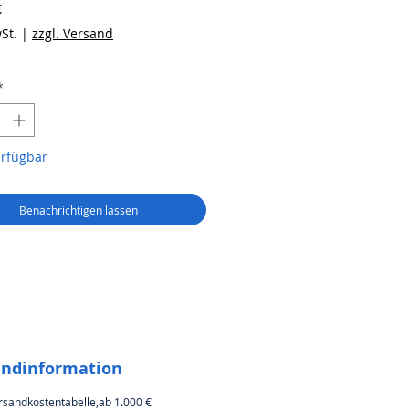
Preis
€
St.
|
zzgl. Versand
*
erfügbar
Benachrichtigen lassen
andinformation
rsandkostentabelle,ab 1.000 €