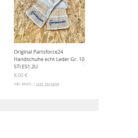
Original Partsforce24
000 03 016 00 Stützrolle
Handschuhe echt Leder Gr. 10
mit Gummimantel
STI E51.2U
WÜHLMAUS Original
000.03.016.00
Preis
8,00 €
Preis
46,50 €
inkl. MwSt.
|
zzgl. Versand
inkl. MwSt.
Shop
Shop
Sonderangebote