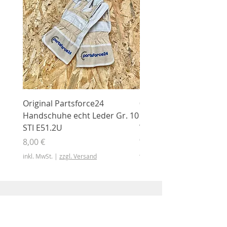
Original Partsforce24
000 03 016 00 Stützrolle
Handschuhe echt Leder Gr. 10
mit Gummimantel
STI E51.2U
WÜHLMAUS Original
000.03.016.00
Preis
8,00 €
Preis
46,50 €
inkl. MwSt.
|
zzgl. Versand
inkl. MwSt.
Shop
Shop