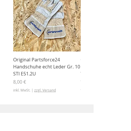
Original Partsforce24
000 03 016 00 Stützrolle
Handschuhe echt Leder Gr. 10
mit Gummimantel
STI E51.2U
WÜHLMAUS Original
000.03.016.00
Preis
8,00 €
Preis
46,50 €
inkl. MwSt.
|
zzgl. Versand
inkl. MwSt.
Shop
Shop