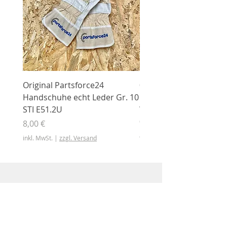
Original Partsforce24
000 03 016 00 Stützrolle
Handschuhe echt Leder Gr. 10
mit Gummimantel
STI E51.2U
WÜHLMAUS Original
000.03.016.00
Preis
8,00 €
Preis
46,50 €
inkl. MwSt.
|
zzgl. Versand
inkl. MwSt.
Shop
Shop
Sonderangebote