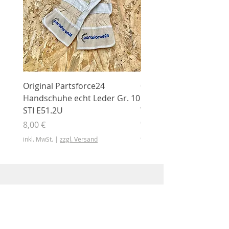
Original Partsforce24
000 03 016 00 Stützrolle
Handschuhe echt Leder Gr. 10
mit Gummimantel
STI E51.2U
WÜHLMAUS Original
000.03.016.00
Preis
8,00 €
Preis
46,50 €
inkl. MwSt.
|
zzgl. Versand
inkl. MwSt.
Shop
Shop
Sonderangebote