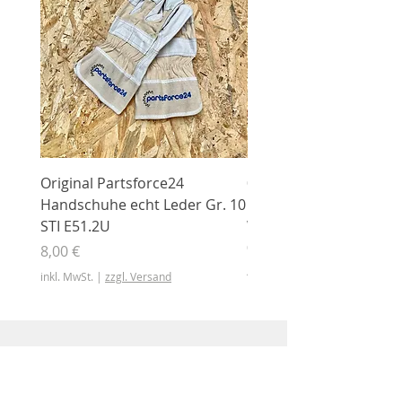
Original Partsforce24
000 03 016 00 Stützrolle
Handschuhe echt Leder Gr. 10
mit Gummimantel
STI E51.2U
WÜHLMAUS Original
000.03.016.00
Preis
8,00 €
Preis
46,50 €
inkl. MwSt.
|
zzgl. Versand
inkl. MwSt.
Shop
Shop