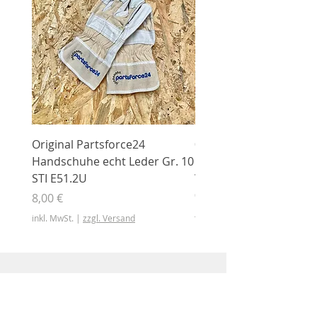
Original Partsforce24
000 03 016 00 Stützrolle
Handschuhe echt Leder Gr. 10
mit Gummimantel
STI E51.2U
WÜHLMAUS Original
000.03.016.00
Preis
8,00 €
Preis
46,50 €
inkl. MwSt.
|
zzgl. Versand
inkl. MwSt.
Shop
Shop