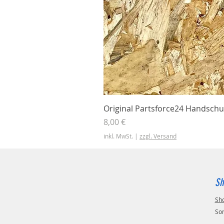
Original Partsforce24 Handschu
Preis
8,00 €
inkl. MwSt.
|
zzgl. Versand
Sh
Sh
So