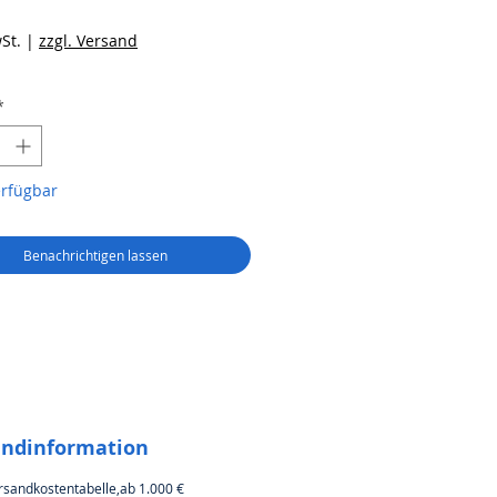
reis
St.
|
zzgl. Versand
*
erfügbar
Benachrichtigen lassen
andinformation
rsandkostentabelle,ab 1.000 €