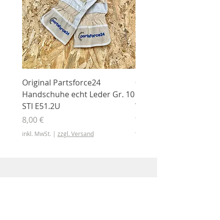
Original Partsforce24
000 03 016 00 Stützrolle
Handschuhe echt Leder Gr. 10
mit Gummimantel
STI E51.2U
WÜHLMAUS Original
000.03.016.00
Preis
8,00 €
Preis
46,50 €
inkl. MwSt.
|
zzgl. Versand
inkl. MwSt.
Shop
Shop
Sonderangebote