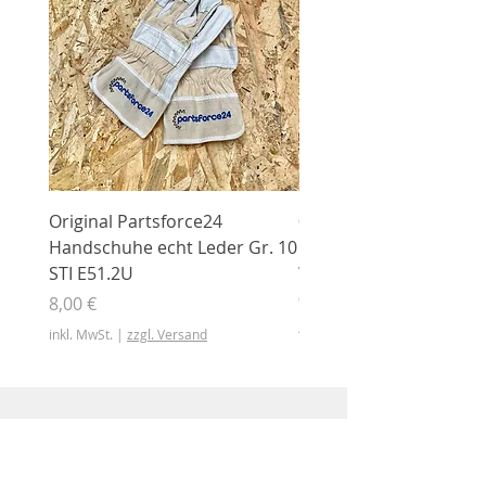
Original Partsforce24
000 03 016 00 Stützrolle
Handschuhe echt Leder Gr. 10
mit Gummimantel
STI E51.2U
WÜHLMAUS Original
000.03.016.00
Preis
8,00 €
Preis
46,50 €
inkl. MwSt.
|
zzgl. Versand
inkl. MwSt.
Shop
Shop