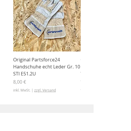
Original Partsforce24
000 03 016 00 Stützrolle
Handschuhe echt Leder Gr. 10
mit Gummimantel
STI E51.2U
WÜHLMAUS Original
000.03.016.00
Preis
8,00 €
Preis
46,50 €
inkl. MwSt.
|
zzgl. Versand
inkl. MwSt.
Shop
Shop