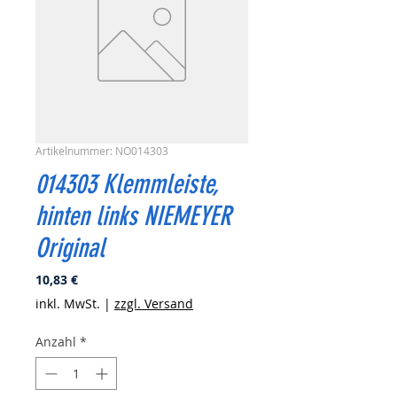
Artikelnummer: NO014303
014303 Klemmleiste,
hinten links NIEMEYER
Original
Preis
10,83 €
inkl. MwSt.
|
zzgl. Versand
Anzahl
*