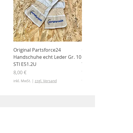
Original Partsforce24
000 03 016 00 Stützrolle
Handschuhe echt Leder Gr. 10
mit Gummimantel
STI E51.2U
WÜHLMAUS Original
000.03.016.00
Preis
8,00 €
Preis
46,50 €
inkl. MwSt.
|
zzgl. Versand
inkl. MwSt.
Shop
Shop
Sonderangebote