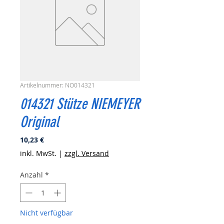
Artikelnummer: NO014321
014321 Stütze NIEMEYER
Original
Preis
10,23 €
inkl. MwSt.
|
zzgl. Versand
Anzahl
*
Nicht verfügbar