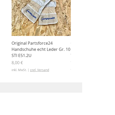
Original Partsforce24
000 03 016 00 Stützrolle
Handschuhe echt Leder Gr. 10
mit Gummimantel
STI E51.2U
WÜHLMAUS Original
000.03.016.00
Preis
8,00 €
Preis
46,50 €
inkl. MwSt.
|
zzgl. Versand
inkl. MwSt.
Shop
Shop
Sonderangebote