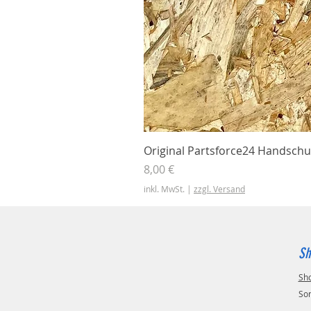
Original Partsforce24 Handschu
Preis
8,00 €
inkl. MwSt.
|
zzgl. Versand
Sh
Sh
So