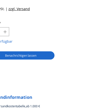
reis
St.
|
zzgl. Versand
*
erfügbar
Benachrichtigen lassen
andinformation
rsandkostentabelle,ab 1.000 €