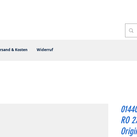
rsand & Kosten
Widerruf
01440
RO 2
Origi