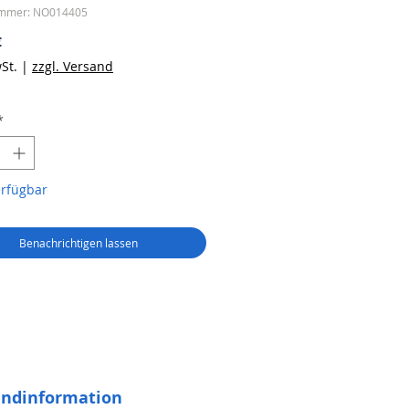
ummer: NO014405
Preis
€
St.
|
zzgl. Versand
*
erfügbar
Benachrichtigen lassen
andinformation