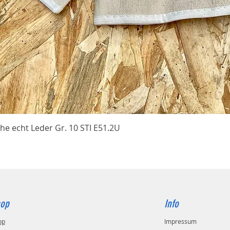
Schnellansicht
he echt Leder Gr. 10 STI E51.2U
op
Info
op
Impressum