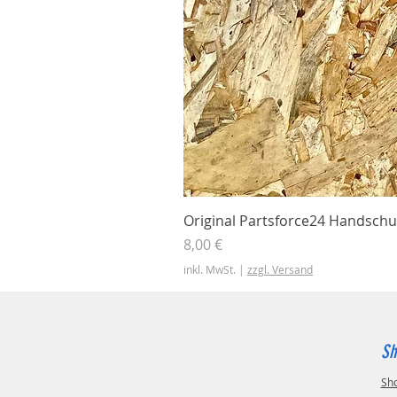
Original Partsforce24 Handschu
Preis
8,00 €
inkl. MwSt.
|
zzgl. Versand
Sh
Sh