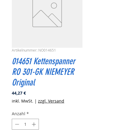
Artikelnummer: NO014651
014651 Kettenspanner
RO 301-GK NIEMEYER
Original
Preis
44,27 €
inkl. MwSt.
|
zzgl. Versand
Anzahl
*