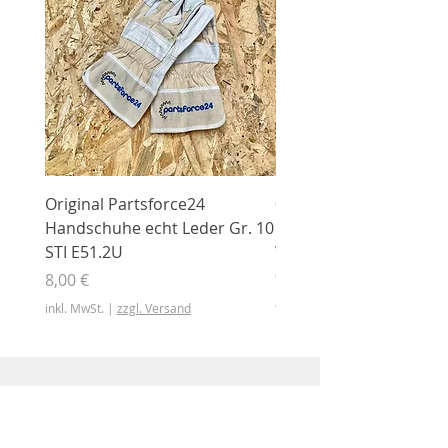
Original Partsforce24
000 03 016 00 Stützrolle
Handschuhe echt Leder Gr. 10
mit Gummimantel
STI E51.2U
WÜHLMAUS Original
000.03.016.00
Preis
8,00 €
Preis
46,50 €
inkl. MwSt.
|
zzgl. Versand
inkl. MwSt.
Shop
Shop