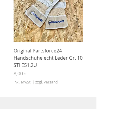
Original Partsforce24
000 03 016 00 Stützrolle
Handschuhe echt Leder Gr. 10
mit Gummimantel
STI E51.2U
WÜHLMAUS Original
000.03.016.00
Preis
8,00 €
Preis
46,50 €
inkl. MwSt.
|
zzgl. Versand
inkl. MwSt.
Shop
Shop
Sonderangebote