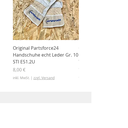
Original Partsforce24
000 03 016 00 Stützrolle
Handschuhe echt Leder Gr. 10
mit Gummimantel
STI E51.2U
WÜHLMAUS Original
000.03.016.00
Preis
8,00 €
Preis
46,50 €
inkl. MwSt.
|
zzgl. Versand
inkl. MwSt.
Shop
Shop
Sonderangebote