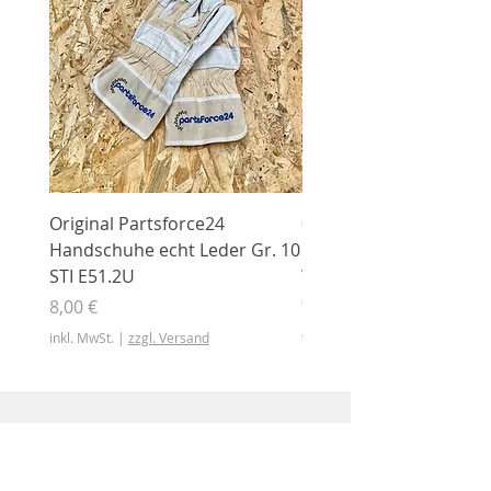
Original Partsforce24
000 03 016 00 Stützrolle
Handschuhe echt Leder Gr. 10
mit Gummimantel
STI E51.2U
WÜHLMAUS Original
000.03.016.00
Preis
8,00 €
Preis
46,50 €
inkl. MwSt.
|
zzgl. Versand
inkl. MwSt.
Shop
Shop