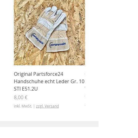
Original Partsforce24
000 03 016 00 Stützrolle
Handschuhe echt Leder Gr. 10
mit Gummimantel
STI E51.2U
WÜHLMAUS Original
000.03.016.00
Preis
8,00 €
Preis
46,50 €
inkl. MwSt.
|
zzgl. Versand
inkl. MwSt.
Shop