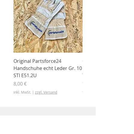
Original Partsforce24
000 03 016 00 Stützrolle
Handschuhe echt Leder Gr. 10
mit Gummimantel
STI E51.2U
WÜHLMAUS Original
000.03.016.00
Preis
8,00 €
Preis
46,50 €
inkl. MwSt.
|
zzgl. Versand
inkl. MwSt.
Shop
Shop